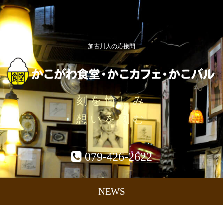
加古川人の応接間
刻を愉しみ
想いを刻む
079-426-2622
NEWS