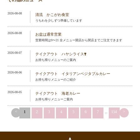
2026-08-08
清流 かこがわ食堂
うちわを少しずつ準備しています
2026-08-08
お盆は通常営業
営業時間は9〜21 全メニュー開店から閉店までご注文できます
2026-08-07
テイクアウト ハヤシライス❣️
お持ち帰りメニューのご案内
2026-08-06
テイクアウト イタリアンベジタブルカレー
お持ち帰りメニューのご紹介
2026-08-05
テイクアウト 海老カレー
お持ち帰りメニューご案内
<
>
1
2
3
4
5
6
7
...
154
▲