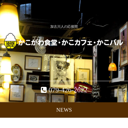
加古川人の応接間
刻を愉しみ
想いを刻む
079-426-2622
NEWS