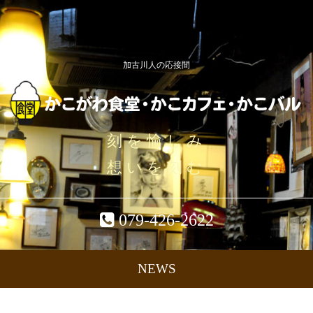
加古川人の応接間
刻を愉しみ
想いを刻む
079-426-2622
NEWS