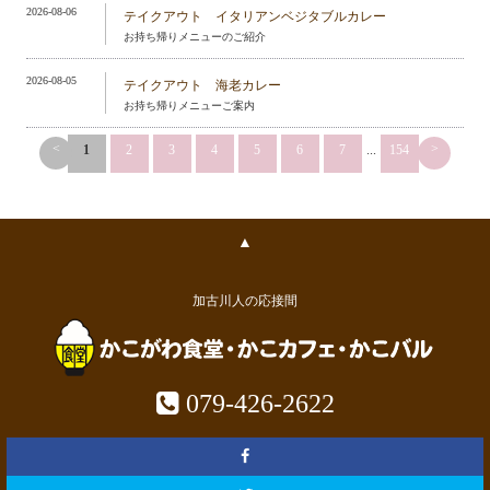
2026-08-06
テイクアウト イタリアンベジタブルカレー
お持ち帰りメニューのご紹介
2026-08-05
テイクアウト 海老カレー
お持ち帰りメニューご案内
<
>
1
2
3
4
5
6
7
...
154
▲
加古川人の応接間
079-426-2622