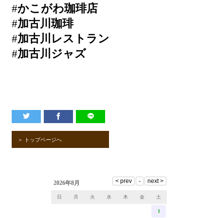
#
かこがわ珈琲店
#
加古川珈琲
#
加古川レストラン
#
加古川ジャズ
＞ トップページへ
2026年8月
日
月
火
水
木
金
土
1