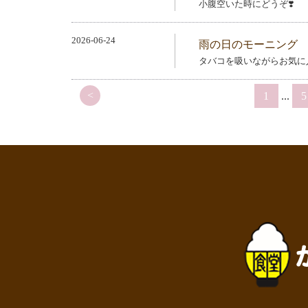
小腹空いた時にどうぞ❣️
2026-06-24
雨の日のモーニング
タバコを吸いながらお気に
<
1
...
5