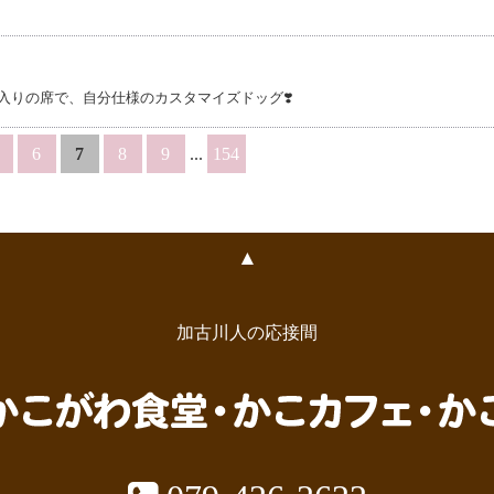
入りの席で、自分仕様のカスタマイズドッグ❣️
6
7
8
9
...
154
▲
加古川人の応接間