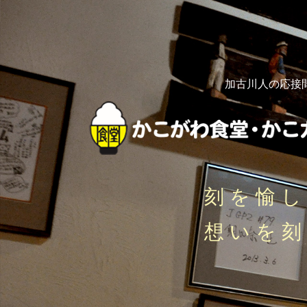
加古川人の応接
刻を愉
想いを