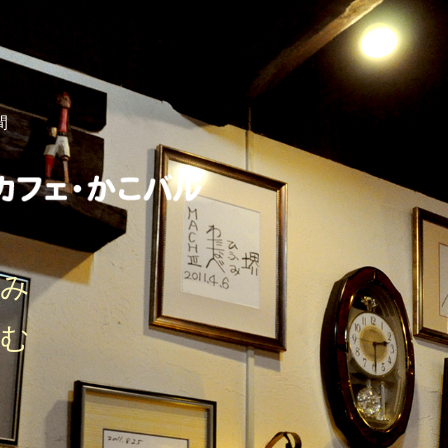
間
しみ
刻む