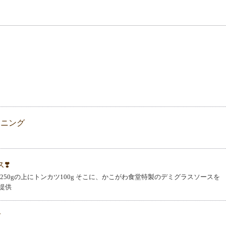
ーニング
❣️
250gの上にトンカツ100g そこに、かこがわ食堂特製のデミグラスソースを
提供
グ