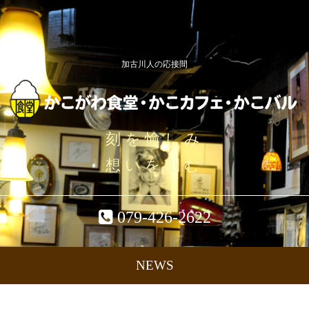
加古川人の応接間
刻を愉しみ
想いを刻む
079-426-2622
NEWS