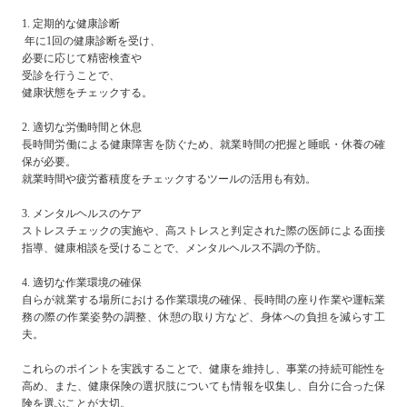
1. 定期的な健康診断
年に1回の健康診断を受け、
必要に応じて精密検査や
受診を行うことで、
健康状態をチェックする。
2. 適切な労働時間と休息
長時間労働による健康障害を防ぐため、就業時間の把握と睡眠・休養の確
保が必要。
就業時間や疲労蓄積度をチェックするツールの活用も有効。
3. メンタルヘルスのケア
ストレスチェックの実施や、高ストレスと判定された際の医師による面接
指導、健康相談を受けることで、メンタルヘルス不調の予防。
4. 適切な作業環境の確保
自らが就業する場所における作業環境の確保、長時間の座り作業や運転業
務の際の作業姿勢の調整、休憩の取り方など、身体への負担を減らす工
夫。
これらのポイントを実践することで、健康を維持し、事業の持続可能性を
高め、また、健康保険の選択肢についても情報を収集し、自分に合った保
険を選ぶことが大切。