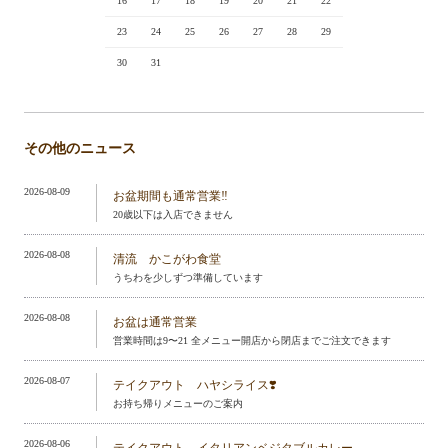
16
17
18
19
20
21
22
23
24
25
26
27
28
29
30
31
その他のニュース
2026-08-09
お盆期間も通常営業‼️
20歳以下は入店できません
2026-08-08
清流 かこがわ食堂
うちわを少しずつ準備しています
2026-08-08
お盆は通常営業
営業時間は9〜21 全メニュー開店から閉店までご注文できます
2026-08-07
テイクアウト ハヤシライス❣️
お持ち帰りメニューのご案内
2026-08-06