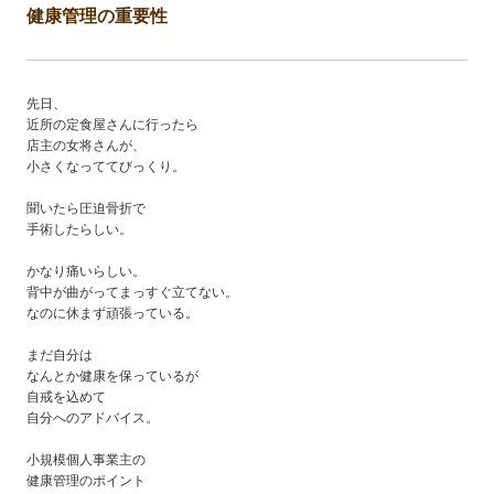
健康管理の重要性
先日、
近所の定食屋さんに行ったら
店主の女将さんが、
小さくなっててびっくり。
聞いたら圧迫骨折で
手術したらしい。
かなり痛いらしい。
背中が曲がってまっすぐ立てない。
なのに休まず頑張っている。
まだ自分は
なんとか健康を保っているが
自戒を込めて
自分へのアドバイス。
小規模個人事業主の
健康管理のポイント