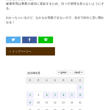
健康管理は事業の成功に直結するため、日々の管理を怠らないようにす
る。
わかっちゃいるけど、なかなか実践できないので、自分で自分に言い聞か
せる！
＞ トップページへ
2026年8月
日
月
火
水
木
金
土
1
2
3
4
5
6
7
8
9
10
11
12
13
14
15