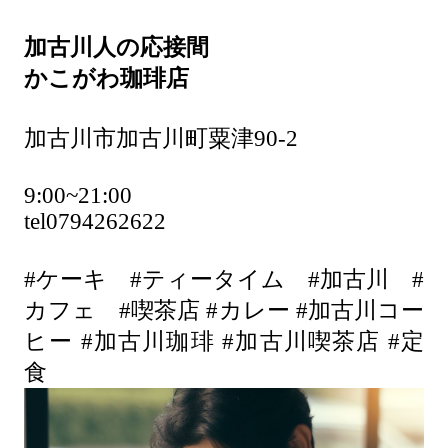
加古川人の応接間
かこがわ珈琲店
加古川市加古川町粟津90-2
9:00~21:00
tel0794262622
#ケーキ #ティータイム #加古川 #
カフェ #喫茶店 #カレー #加古川コー
ヒー #加古川珈琲 #加古川喫茶店 #定
食