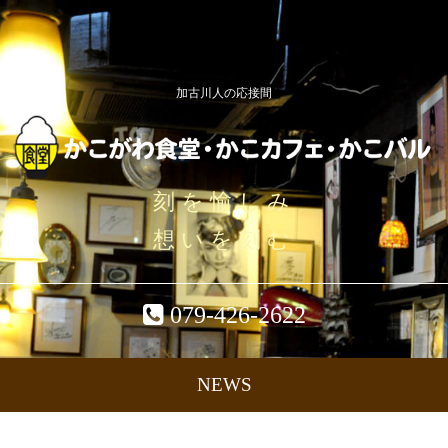
加古川人の応接間
刻を愉しみ
想いを刻む
079-426-2622
NEWS