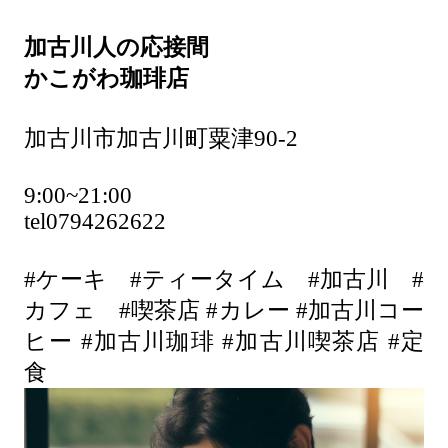
加古川人の応接間
かこがわ珈琲店
加古川市加古川町粟津90-2
9:00~21:00
tel0794262622
#ケーキ #ティータイム #加古川 #
カフェ #喫茶店 #カレー #加古川コー
ヒー #加古川珈琲 #加古川喫茶店 #定
食