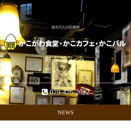
加古川人の応接間
刻を愉しみ
想いを刻む
079-426-2622
NEWS