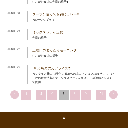
かこがわ食堂の今日の様子❣️
2026-06-30
クーポン使ってお得にカレー‼️
カレーのご紹介！
2026-06-28
ミックスフライ定食
今日の様子
2026-06-27
土曜日のまったりモーニング
かこがわ食堂の様子
2026-06-26
100万馬力のカツライス❣️
カツライス豚のご紹介 ご飯250gの上にトンカツ100g そこに、か
こがわ食堂特製のデミグラスソースをかけて、福神漬けを添え
て提供
<
>
1
...
5
6
7
8
9
...
154
▲