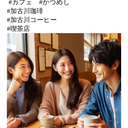
#カフェ #かつめし
#加古川珈琲
#加古川コーヒー
#喫茶店