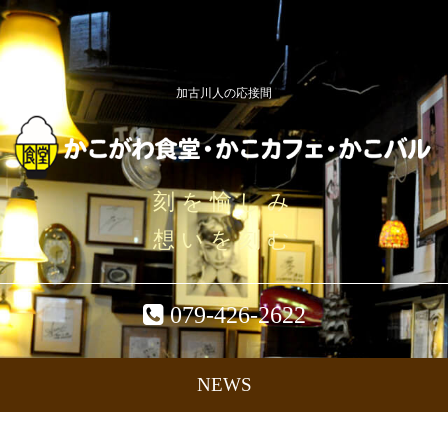
加古川人の応接間
刻を愉しみ
想いを刻む
079-426-2622
NEWS