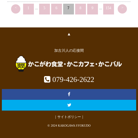
<
>
1
...
5
6
7
8
9
...
154
▲
加古川人の応接間
079-426-2622
｜サイトポリシー｜
© 2024 KAKOGAWA SYOKUDO