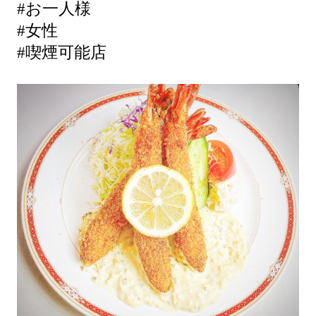
#お一人様
#女性
#喫煙可能店