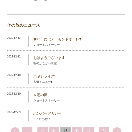
その他のニュース
2025-12-12
寒い日にはアーモンドオーレ❣️
ショートストーリー
2025-12-12
おはようございます
朝のかこがわ食堂
2025-12-10
ハヤシライス❗️
人気メニュー❗️
2025-12-10
今朝の夢。
ショートストーリー
2025-12-09
ハンバーグカレー
こんにちは！
<
>
1
...
40
41
42
43
44
...
154