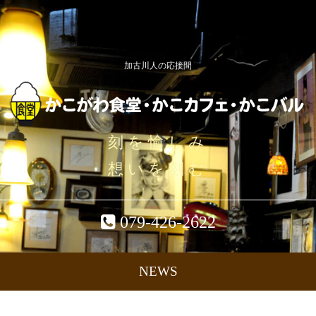
加古川人の応接間
刻を愉しみ
想いを刻む
079-426-2622
NEWS