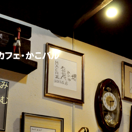
間
しみ
刻む