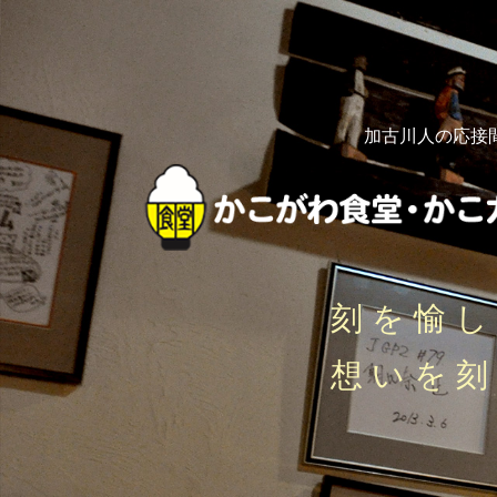
加古川人の応接
刻を愉
想いを