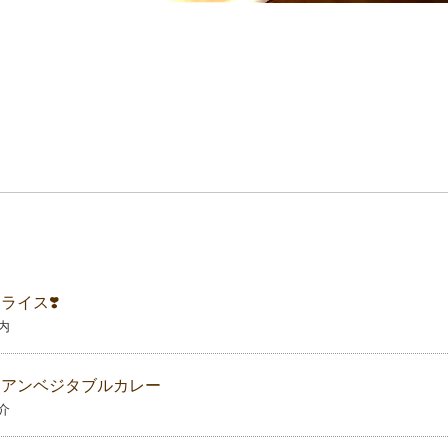
ライス❣️
内
リアンベジタブルカレー
介