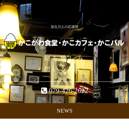
加古川人の応接間
刻を愉しみ
想いを刻む
079-426-2622
NEWS