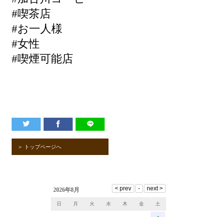
#喫茶店
#お一人様
#女性
#喫煙可能店
＞ トップページへ
2026年8月
日
月
火
水
木
金
土