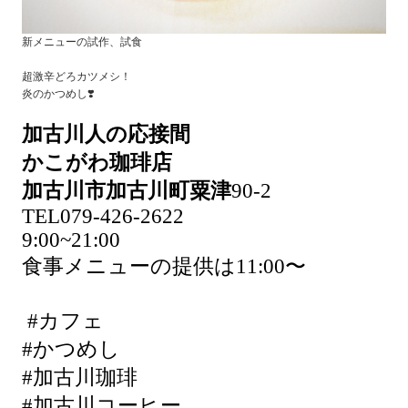
新メニューの試作、試食
超激辛どろカツメシ！
炎のかつめし❣️
加古川人の応接間
かこがわ珈琲店
加古川市加古川町粟津
90-2
TEL079-426-2622
9:00~21:00
食事メニューの提供は11:00〜
#カフェ
#かつめし
#加古川珈琲
#加古川コーヒー