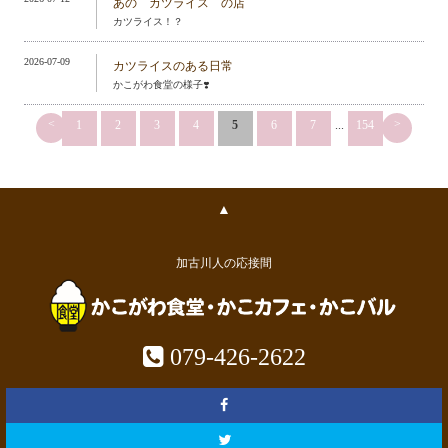
あの カツライス の店
カツライス！？
2026-07-09
カツライスのある日常
かこがわ食堂の様子❣️
<
>
1
2
3
4
5
6
7
...
154
▲
加古川人の応接間
079-426-2622