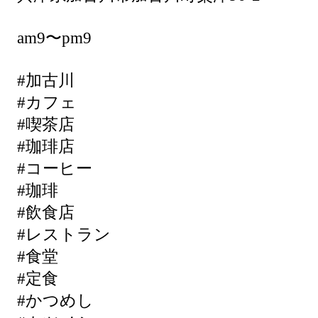
am9〜pm9
#加古川
#カフェ
#喫茶店
#珈琲店
#コーヒー
#珈琲
#飲食店
#レストラン
#食堂
#定食
#かつめし