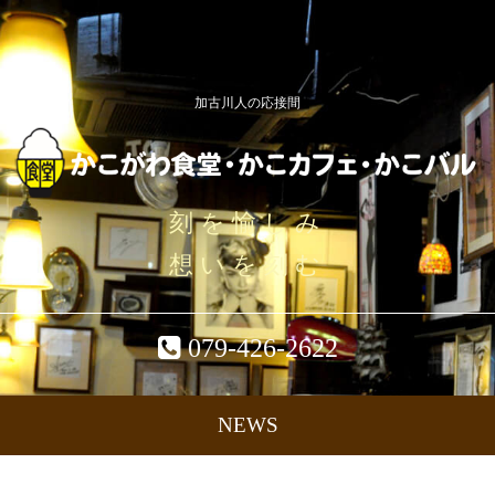
加古川人の応接間
刻を愉しみ
想いを刻む
079-426-2622
NEWS