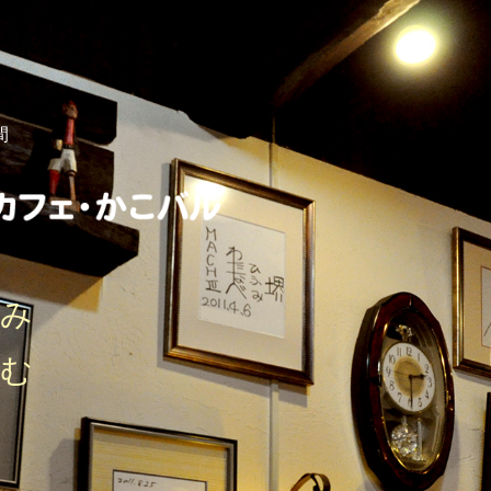
間
しみ
刻む