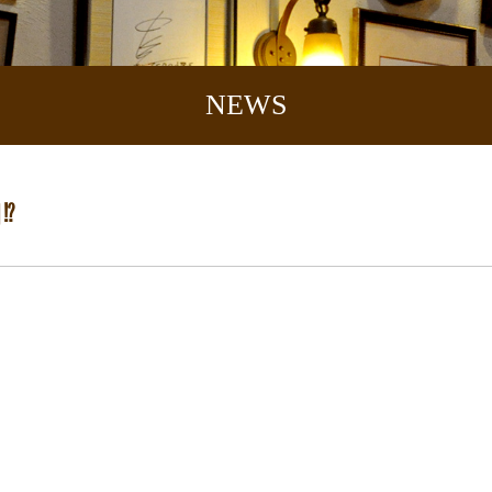
NEWS
️