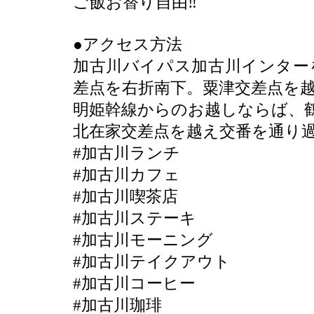
ご飯お替り自由‼️
●アクセス方法
加古川バイパス加古川インター
差点を右折南下。粟津交差点を越
明姫幹線からのお越しならば、
北在家交差点を越え交番を通り
#加古川ランチ
#加古川カフェ
#加古川喫茶店
#加古川ステーキ
#加古川モーニング
#加古川テイクアウト
#加古川コーヒー
#加古川珈琲