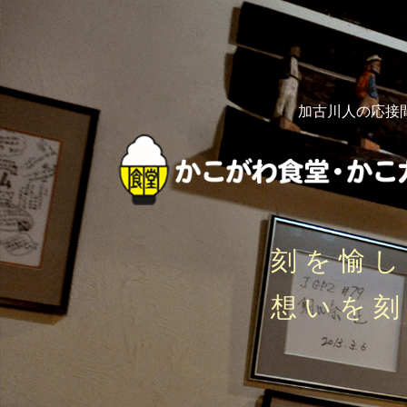
加古川人の応接
刻を愉
想いを