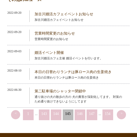
2022-09-20
加古川婚活カフェイベントお知らせ
加古川婚活カフェイベントお知らせ
2022-09-20
営業時間変更のお知らせ
営業時間変更のお知らせ
2022-09-03
婚活イベント開催
加古川婚活カフェ主催 婚活イベントを行います。
2022-08-10
本日の日替わりランチは豚ロース肉の生姜焼き
本日の日替わりランチは豚ロース肉の生姜焼き
2022-06-30
第二駐車場のシャッター閉鎖中
通り抜けの犬の散歩の方の 犬の糞害が深刻化してます。 対策の
ため通り抜けできないようにしてます
<
>
1
...
143
144
145
146
147
...
154