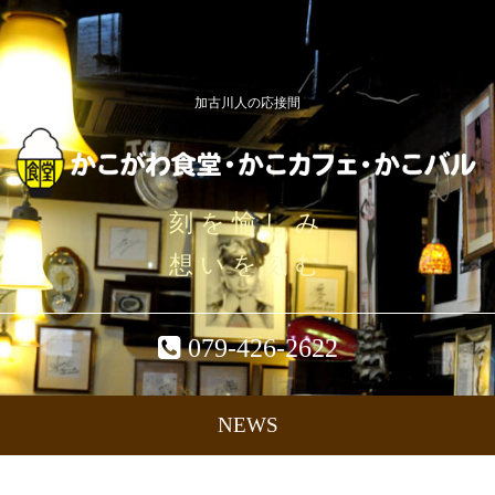
加古川人の応接間
刻を愉しみ
想いを刻む
079-426-2622
NEWS