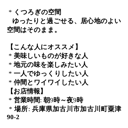
*
くつろぎの空間
ゆったりと過ごせる、居心地のよい
空間はそのまま。
【こんな人にオススメ】
*
美味しいものが好きな人
*
地元の味を楽しみたい人
*
一人でゆっくりしたい人
*
仲間とワイワイしたい人
【お店情報】
*
営業時間
:
朝
9
時～夜
9
時
*
場所
:
兵庫県加古川市加古川町粟津
90-2