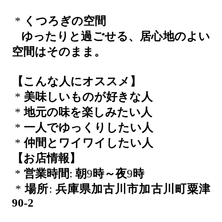
*
くつろぎの空間
ゆったりと過ごせる、居心地のよい
空間はそのまま。
【こんな人にオススメ】
*
美味しいものが好きな人
*
地元の味を楽しみたい人
*
一人でゆっくりしたい人
*
仲間とワイワイしたい人
【お店情報】
*
営業時間
:
朝
9
時～夜
9
時
*
場所
:
兵庫県加古川市加古川町粟津
90-2