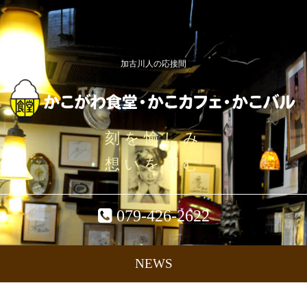
加古川人の応接間
刻を愉しみ
想いを刻む
079-426-2622
NEWS