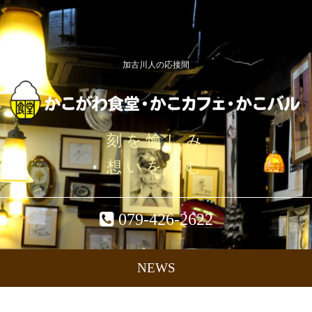
加古川人の応接間
刻を愉しみ
想いを刻む
079-426-2622
NEWS