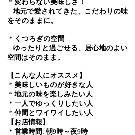
*
変わらない美味しさ！
地元で愛されてきた、こだわりの味
をそのままに。
*
くつろぎの空間
ゆったりと過ごせる、居心地のよい
空間はそのまま。
【こんな人にオススメ】
*
美味しいものが好きな人
*
地元の味を楽しみたい人
*
一人でゆっくりしたい人
*
仲間とワイワイしたい人
【お店情報】
*
営業時間
:
朝
9
時～夜
9
時