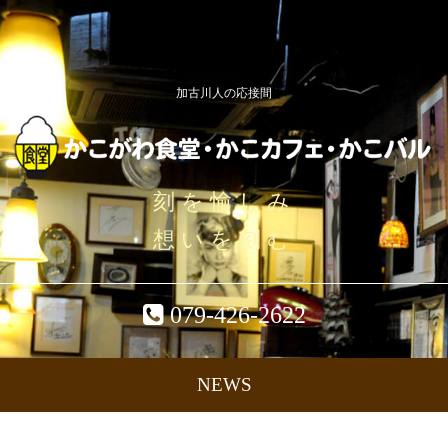
加古川人の応接間
刻を愉しみ
想いを刻む
079-426-2622
NEWS