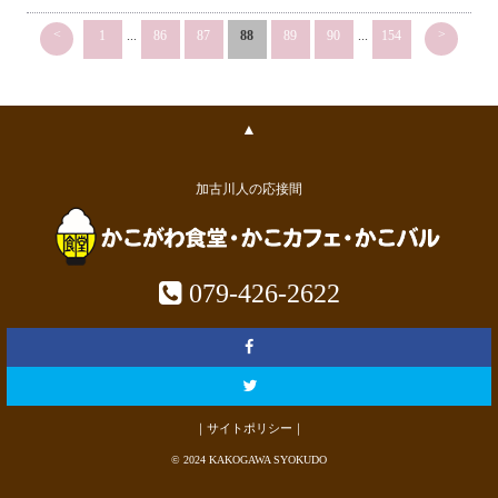
<
>
1
...
86
87
88
89
90
...
154
▲
加古川人の応接間
079-426-2622
｜サイトポリシー｜
© 2024 KAKOGAWA SYOKUDO