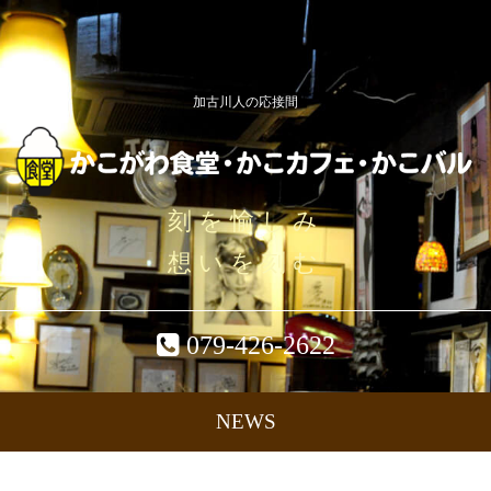
加古川人の応接間
刻を愉しみ
想いを刻む
079-426-2622
NEWS