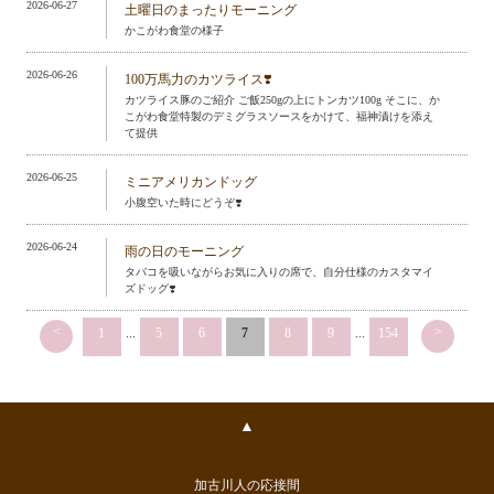
2026-06-27
土曜日のまったりモーニング
かこがわ食堂の様子
2026-06-26
100万馬力のカツライス❣️
カツライス豚のご紹介 ご飯250gの上にトンカツ100g そこに、か
こがわ食堂特製のデミグラスソースをかけて、福神漬けを添え
て提供
2026-06-25
ミニアメリカンドッグ
小腹空いた時にどうぞ❣️
2026-06-24
雨の日のモーニング
タバコを吸いながらお気に入りの席で、自分仕様のカスタマイ
ズドッグ❣️
<
>
1
...
5
6
7
8
9
...
154
▲
加古川人の応接間