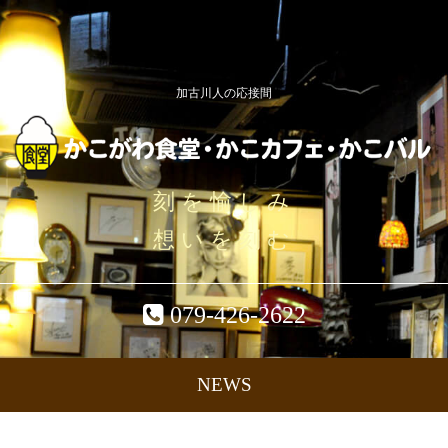
加古川人の応接間
刻を愉しみ
想いを刻む
079-426-2622
NEWS