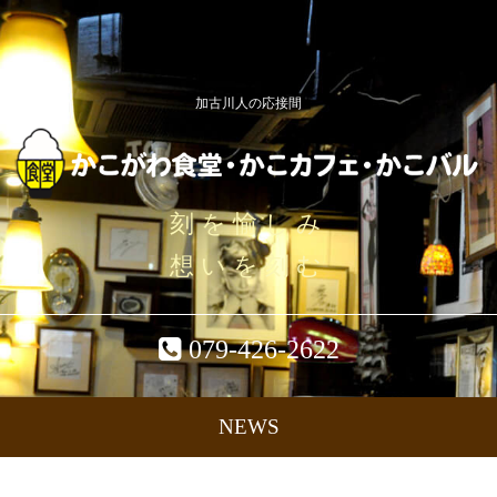
加古川人の応接間
刻を愉しみ
想いを刻む
079-426-2622
NEWS