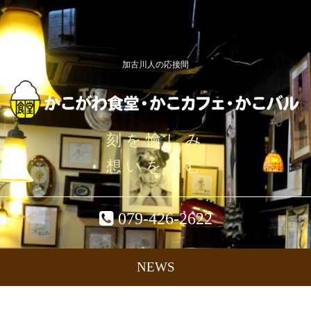
加古川人の応接間
刻を愉しみ
想いを刻む
079-426-2622
NEWS