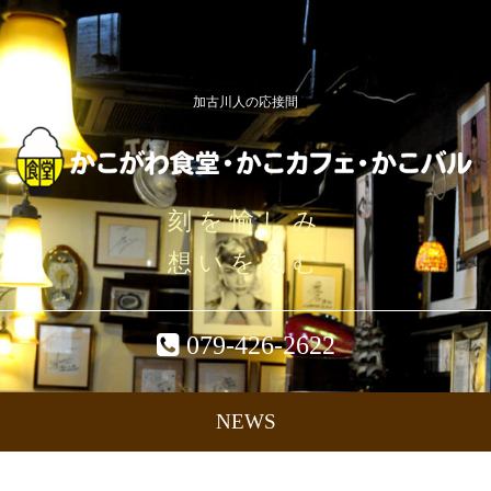
加古川人の応接間
刻を愉しみ
想いを刻む
079-426-2622
NEWS