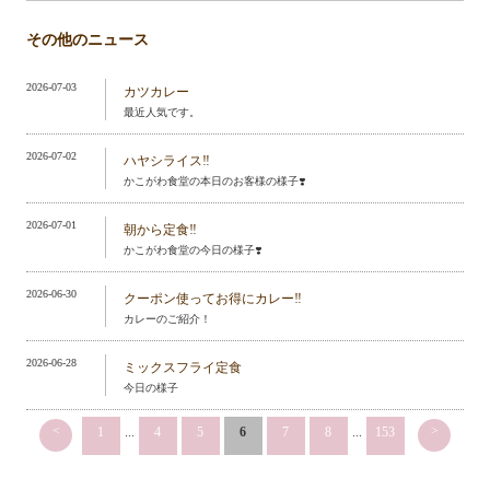
その他のニュース
2026-07-03
カツカレー
最近人気です。
2026-07-02
ハヤシライス‼️
かこがわ食堂の本日のお客様の様子❣️
2026-07-01
朝から定食‼️
かこがわ食堂の今日の様子❣️
2026-06-30
クーポン使ってお得にカレー‼️
カレーのご紹介！
2026-06-28
ミックスフライ定食
今日の様子
<
>
1
...
4
5
6
7
8
...
153