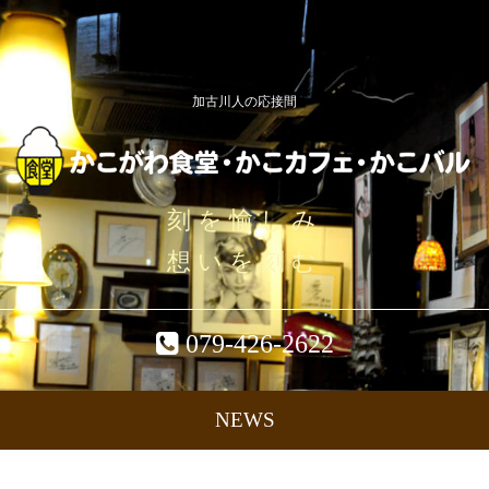
加古川人の応接間
刻を愉しみ
想いを刻む
079-426-2622
NEWS