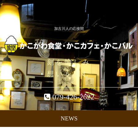
加古川人の応接間
刻を愉しみ
想いを刻む
079-426-2622
NEWS