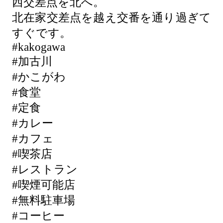
西交差点を北へ。
北在家交差点を越え交番を通り過ぎて
すぐです。
#kakogawa
#加古川
#かこがわ
#食堂
#定食
#カレー
#カフェ
#喫茶店
#レストラン
#喫煙可能店
#無料駐車場
#コーヒー