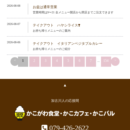
2026-08-08
お盆は通常営業
営業時間は9〜21 全メニュー開店から閉店までご注文できます
2026-08-07
テイクアウト ハヤシライス❣️
お持ち帰りメニューのご案内
2026-08-06
テイクアウト イタリアンベジタブルカレー
お持ち帰りメニューのご紹介
<
>
1
2
3
4
5
6
7
...
154
▲
加古川人の応接間
079-426-2622