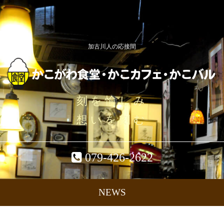
加古川人の応接間
刻を愉しみ
想いを刻む
079-426-2622
NEWS