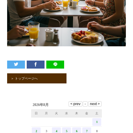
＞ トップページへ
2026年8月
日
月
火
水
木
金
土
1
2
3
4
5
6
7
8