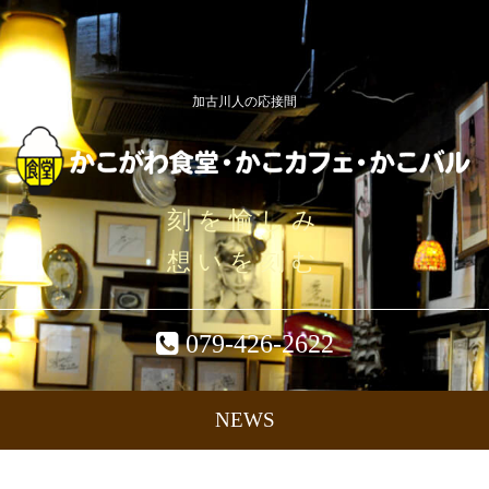
加古川人の応接間
刻を愉しみ
想いを刻む
079-426-2622
NEWS