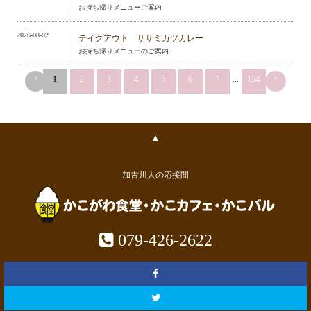
お持ち帰りメニューご案内
2026-08-02
テイクアウト ササミカツカレー
お持ち帰りメニューのご案内
<
>
1
2
3
4
5
6
7
...
154
▲
加古川人の応接間
079-426-2622