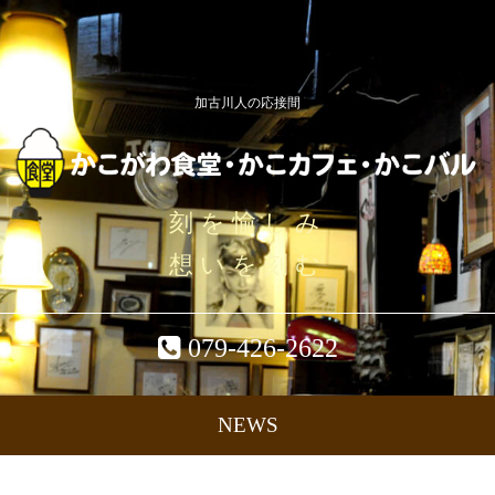
加古川人の応接間
刻を愉しみ
想いを刻む
079-426-2622
NEWS