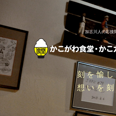
加古川人の応接
刻を愉
想いを