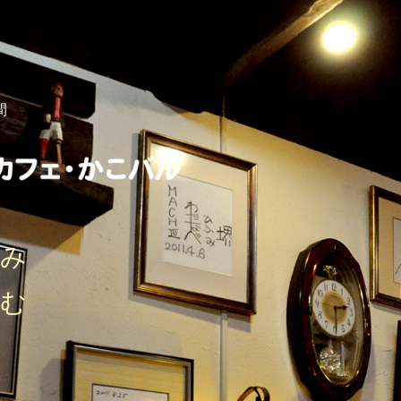
間
しみ
刻む