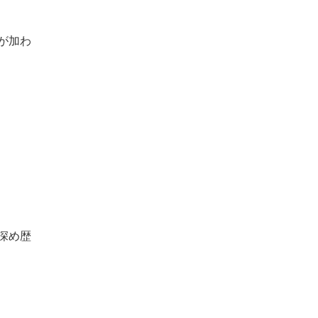
が加わ
深め歴