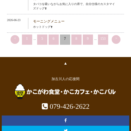
タバコを吸いながらお気に入りの席で、自分仕様のカスタマイ
ズドッグ❣️
2026-06-23
モーニングメニュー
ホットドッグ❣️
<
>
1
...
5
6
7
8
9
...
153
▲
加古川人の応接間
079-426-2622