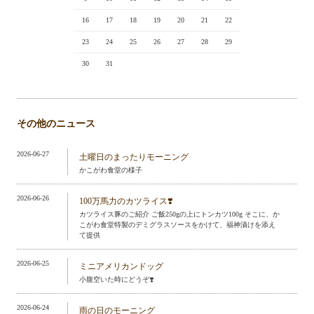
16
17
18
19
20
21
22
23
24
25
26
27
28
29
30
31
その他のニュース
2026-06-27
土曜日のまったりモーニング
かこがわ食堂の様子
2026-06-26
100万馬力のカツライス❣️
カツライス豚のご紹介 ご飯250gの上にトンカツ100g そこに、か
こがわ食堂特製のデミグラスソースをかけて、福神漬けを添え
て提供
2026-06-25
ミニアメリカンドッグ
小腹空いた時にどうぞ❣️
2026-06-24
雨の日のモーニング