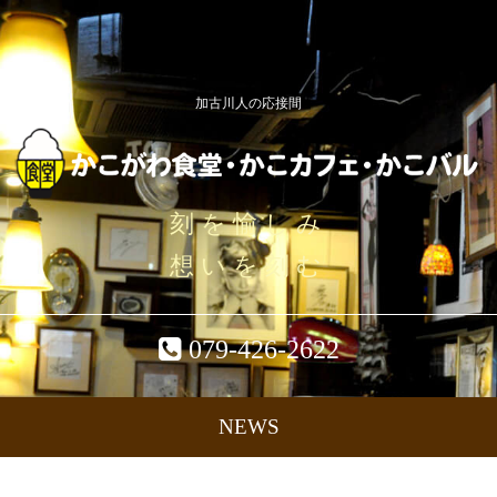
加古川人の応接間
刻を愉しみ
想いを刻む
079-426-2622
NEWS