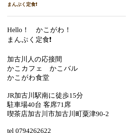
まんぷく定食❗️
Hello！ かこがわ！
まんぷく定食❗️
加古川人の応接間
かこカフェ かこバル
かこがわ食堂
JR加古川駅南に徒歩15分
駐車場40台 客席71席
喫茶店加古川市加古川町粟津90-2
tel 0794262622