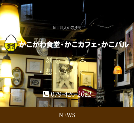
加古川人の応接間
刻を愉しみ
想いを刻む
079-426-2622
NEWS