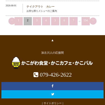
2026-08-01
テイクアウト カレー
お持ち帰りメニューのご案内
<
>
1
2
3
4
5
6
7
...
154
▲
加古川人の応接間
079-426-2622
｜サイトポリシー｜