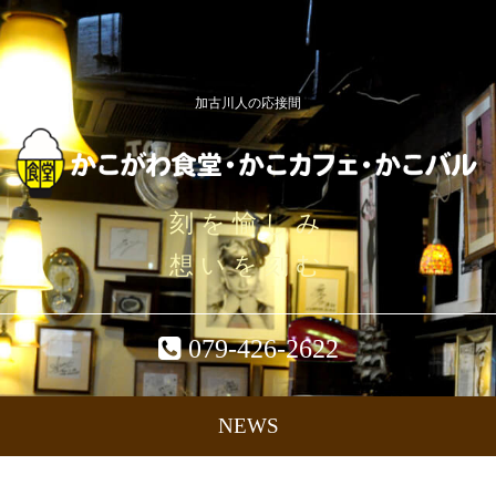
加古川人の応接間
刻を愉しみ
想いを刻む
079-426-2622
NEWS