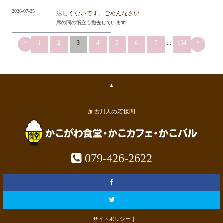
2026-07-25
涼しくないです。ごめんなさい
席の間の衝立も撤去しています
<
>
1
2
3
4
5
6
7
...
154
▲
加古川人の応接間
079-426-2622
｜サイトポリシー｜