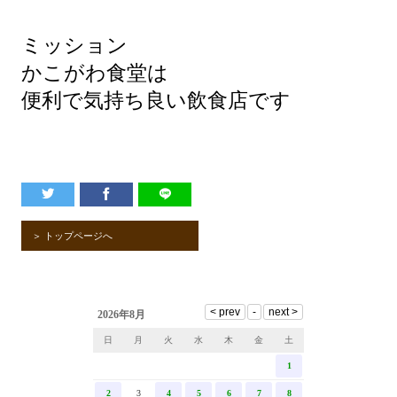
ミッション
かこがわ食堂は
便利で気持ち良い飲食店です
＞ トップページへ
2026年8月
日
月
火
水
木
金
土
1
2
3
4
5
6
7
8