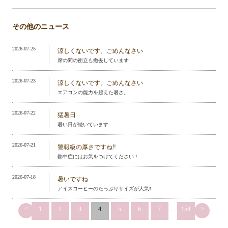
その他のニュース
2026-07-25
涼しくないです。ごめんなさい
席の間の衝立も撤去しています
2026-07-23
涼しくないです。ごめんなさい
エアコンの能力を超えた暑さ。
2026-07-22
猛暑日
暑い日が続いています
2026-07-21
警報級の厚さですね‼️
熱中症にはお気をつけてください！
2026-07-18
暑いですね
アイスコーヒーのたっぷりサイズが人気❗️
<
>
1
2
3
4
5
6
7
...
154