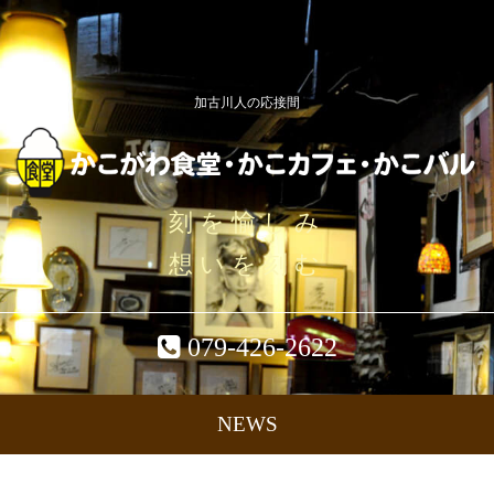
加古川人の応接間
刻を愉しみ
想いを刻む
079-426-2622
NEWS