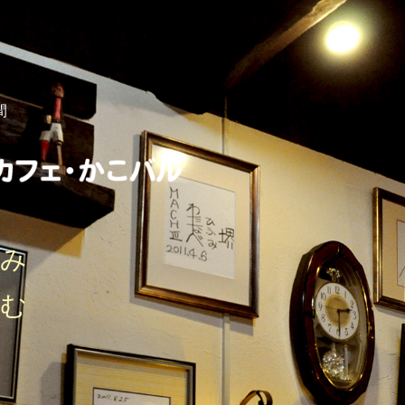
間
しみ
刻む