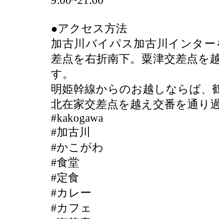
9:00~21:00
●アクセス方法
加古川バイパス加古川インター
差点を右折南下。粟津交差点を越
す。
明姫幹線からのお越しならば、
北在家交差点を越え交番を通り
#kakogawa
#加古川
#かこがわ
#食堂
#定食
#カレー
#カフェ