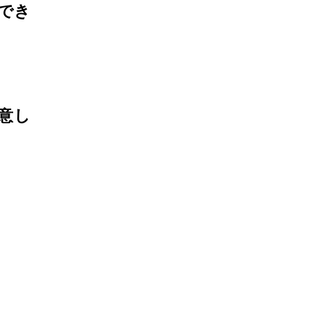
でき
。
意し