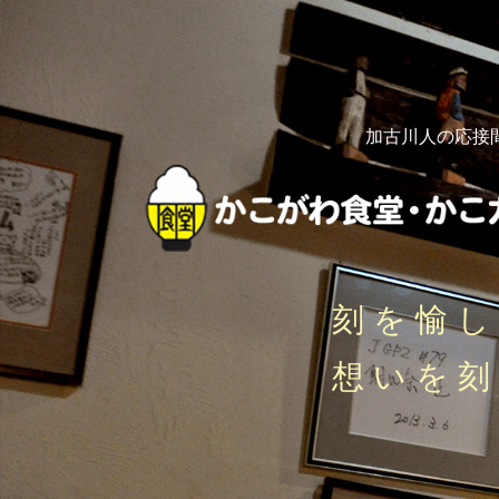
加古川人の応接
刻を愉
想いを