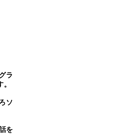
グラ
す。
ろソ
話を