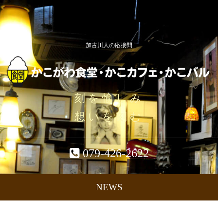
加古川人の応接間
刻を愉しみ
想いを刻む
079-426-2622
NEWS