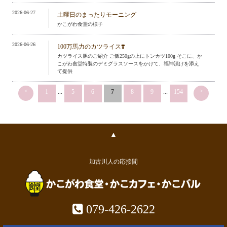
2026-06-27
土曜日のまったりモーニング
かこがわ食堂の様子
2026-06-26
100万馬力のカツライス❣️
カツライス豚のご紹介 ご飯250gの上にトンカツ100g そこに、か
こがわ食堂特製のデミグラスソースをかけて、福神漬けを添え
て提供
<
>
1
...
5
6
7
8
9
...
154
▲
加古川人の応接間
079-426-2622