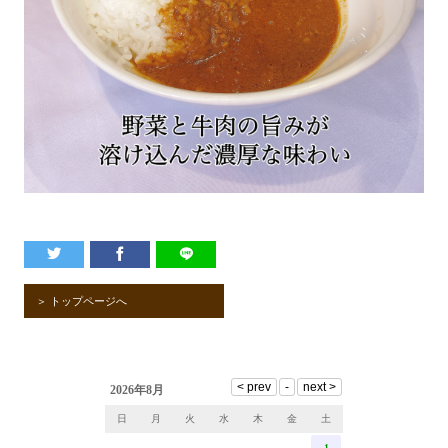
＞ トップページへ
2026年8月
日
月
火
水
木
金
土
1