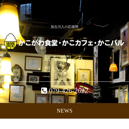
加古川人の応接間
刻を愉しみ
想いを刻む
079-426-2622
NEWS