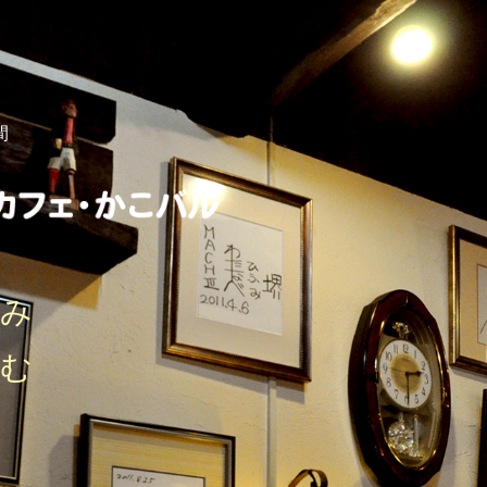
間
しみ
刻む