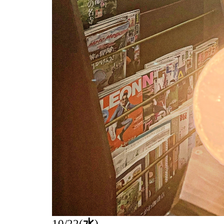
10/22(
水
)