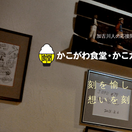
加古川人の応接
刻を愉
想いを