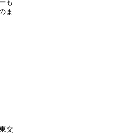
ーも
のま
東交