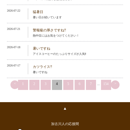
2026-07-22
猛暑日
暑い日が続いています
2026-07-21
警報級の厚さですね‼️
熱中症にはお気をつけてください！
2026-07-18
暑いですね
アイスコーヒーのたっぷりサイズが人気❗️
2026-07-17
カツライス‼️
暑いですね
<
>
1
2
3
4
5
6
7
...
154
▲
加古川人の応接間