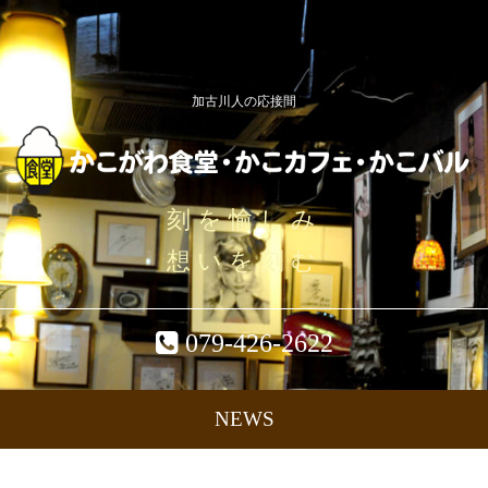
加古川人の応接間
刻を愉しみ
想いを刻む
079-426-2622
NEWS