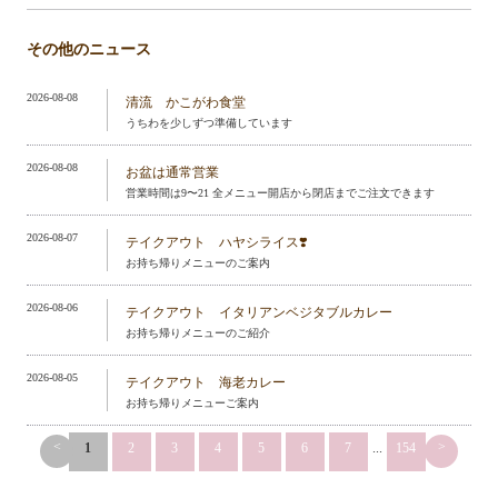
その他のニュース
2026-08-08
清流 かこがわ食堂
うちわを少しずつ準備しています
2026-08-08
お盆は通常営業
営業時間は9〜21 全メニュー開店から閉店までご注文できます
2026-08-07
テイクアウト ハヤシライス❣️
お持ち帰りメニューのご案内
2026-08-06
テイクアウト イタリアンベジタブルカレー
お持ち帰りメニューのご紹介
2026-08-05
テイクアウト 海老カレー
お持ち帰りメニューご案内
<
>
1
2
3
4
5
6
7
...
154