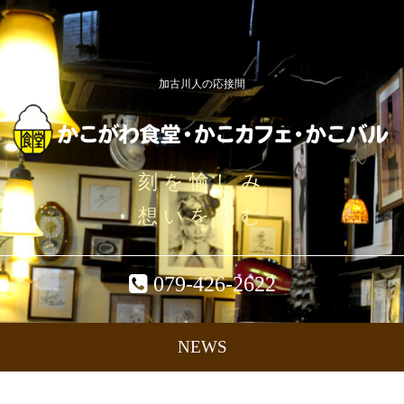
加古川人の応接間
刻を愉しみ
想いを刻む
079-426-2622
NEWS