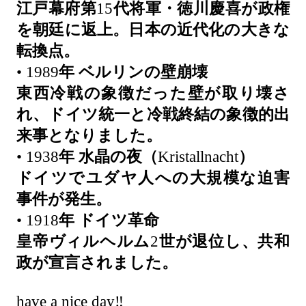
江戸幕府第
15
代将軍・徳川慶喜が政権
を朝廷に返上。日本の近代化の大きな
転換点。
• 1989
年
ベルリンの壁崩壊
東西冷戦の象徴だった壁が取り壊さ
れ、ドイツ統一と冷戦終結の象徴的出
来事となりました。
• 1938
年
水晶の夜（
Kristallnacht
）
ドイツでユダヤ人への大規模な迫害
事件が発生。
• 1918
年
ドイツ革命
皇帝ヴィルヘルム
2
世が退位し、共和
政が宣言されました。
have a nice day‼️