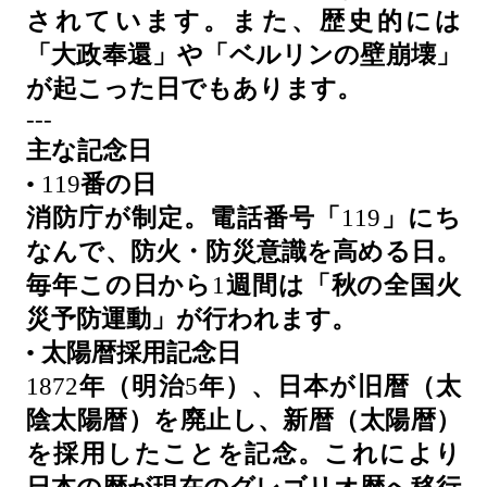
されています。また、歴史的には
「大政奉還」や「ベルリンの壁崩壊」
が起こった日でもあります。
---
主な記念日
• 119
番の日
消防庁が制定。電話番号「
119
」にち
なんで、防火・防災意識を高める日。
毎年この日から
1
週間は「秋の全国火
災予防運動」が行われます。
•
太陽暦採用記念日
1872
年（明治
5
年）、日本が旧暦（太
陰太陽暦）を廃止し、新暦（太陽暦）
を採用したことを記念。これにより