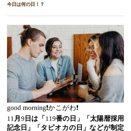
今日は何の日！？
good morning❗️かこがわ❗️
11
月
9
日は「
119
番の日」「太陽暦採用
記念日」「タピオカの日」などが制定