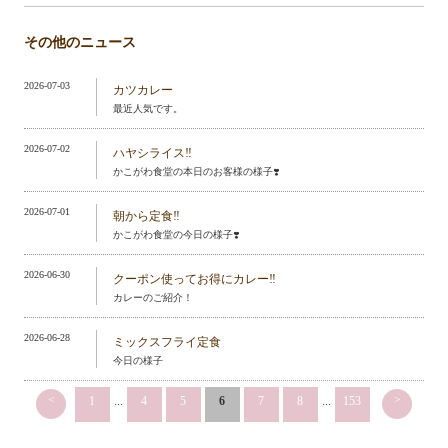
その他のニュース
2026-07-03
カツカレー
最近人気です。
2026-07-02
ハヤシライス‼️
かこがわ食堂の本日のお客様の様子❣️
2026-07-01
朝から定食‼️
かこがわ食堂の今日の様子❣️
2026-06-30
クーポン使ってお得にカレー‼️
カレーのご紹介！
2026-06-28
ミックスフライ定食
今日の様子
<
>
1
...
4
5
6
7
8
...
153