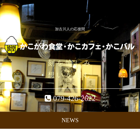
加古川人の応接間
刻を愉しみ
想いを刻む
079-426-2622
NEWS