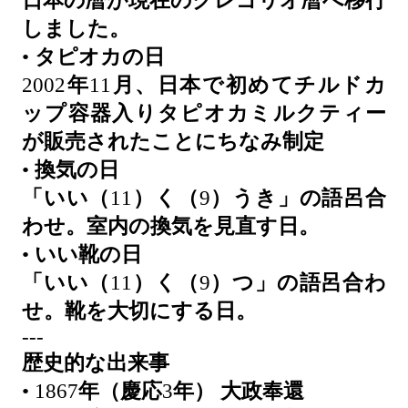
日本の暦が現在のグレゴリオ暦へ移行
しました。
•
タピオカの日
2002
年
11
月、日本で初めてチルドカ
ップ容器入りタピオカミルクティー
が販売されたことにちなみ制定
•
換気の日
「いい（
11
）く（
9
）うき」の語呂合
わせ。室内の換気を見直す日。
•
いい靴の日
「いい（
11
）く（
9
）つ」の語呂合わ
せ。靴を大切にする日。
---
歴史的な出来事
• 1867
年（慶応
3
年）
大政奉還