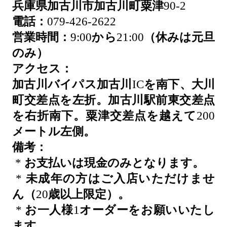
兵庫県加古川市加古川町粟津
90-2
電話：
079-426-2622
営業時間：
9:00
から
21:00
（休みは元旦
のみ）
アクセス：
加古川バイパス加古川
IC
を南下、大川
町交差点を左折。加古川駅前東交差点
を右折南下。粟津交差点を越えて
200
メートル左側。
備考：
*
お支払いは現金のみとなります。
*
未成年の方はご入店いただけませ
ん（
20
歳以上限定）。
*
お一人様
1
オーダーをお願いいたし
ます。