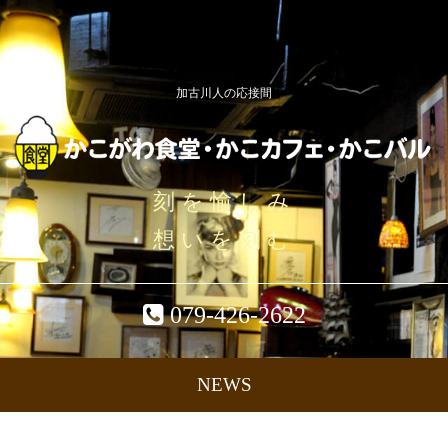
加古川人の応接間
刻を愉しみ
想いを刻む
079-426-2622
NEWS