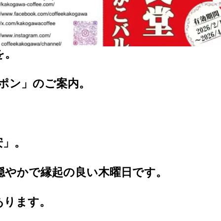
を。
ポン」のご案内。
。
安」。
穏やかで縁起の良い木曜日です。
あります。