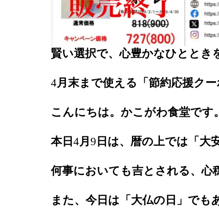
賢い選択で、心豊かなひととき
4
月末まで使える「節約応援クー
こんにちは。かこがわ食堂です
本日
4
月
9
日は、暦の上では「大
何事においても吉とされる、心
また、今日は「大仏の日」でも