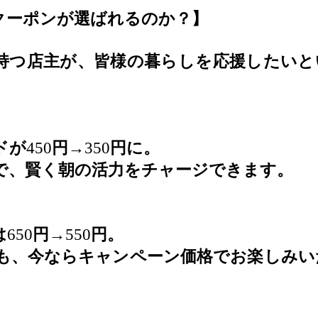
クーポンが選ばれるのか？】
持つ店主が、皆様の暮らしを応援したいと
ドが
450
円
→350
円に。
で、賢く朝の活力をチャージできます。
は
650
円
→550
円。
も、今ならキャンペーン価格でお楽しみい