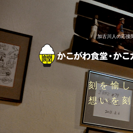
加古川人の応接
刻を愉
想いを