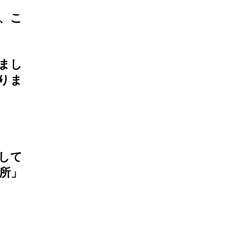
、こ
まし
りま
して
所」