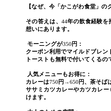
【なぜ、今「かこがわ食堂」の
その答えは、
44
年の飲食経験を
想いにあります。
モーニングが
350
円：
クーポン利用でマイルドブレン
トーストも無料で付いてくるの
人気メニューもお得に：
カレーは
750
円
→650
円、茶そば
ササミカツカレーやカツカレー
けます。