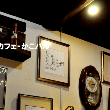
間
しみ
刻む