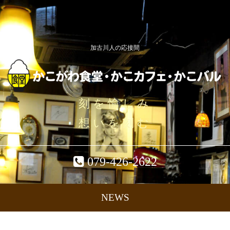
加古川人の応接間
刻を愉しみ
想いを刻む
079-426-2622
NEWS