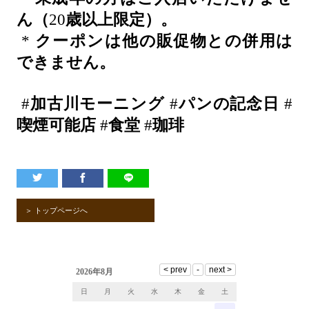
ん（
20
歳以上限定）。
*
クーポンは他の販促物との併用は
できません。
#
加古川モーニング
#
パンの記念日
#
喫煙可能店
#
食堂
#
珈琲
＞ トップページへ
2026年8月
日
月
火
水
木
金
土