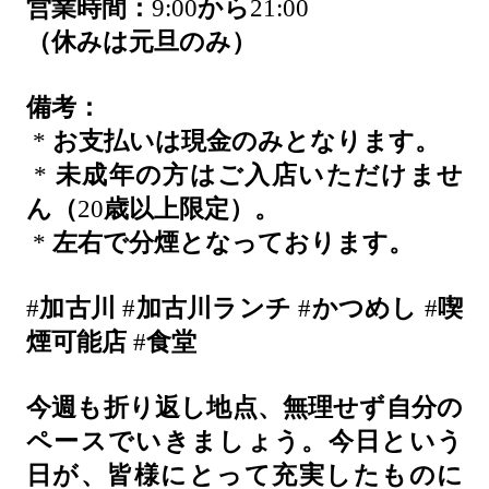
営業時間：
9:00
から
21:00
（休みは元旦のみ）
備考：
*
お支払いは現金のみとなります。
*
未成年の方はご入店いただけませ
ん（
20
歳以上限定）。
*
左右で分煙となっております。
#
加古川
#
加古川ランチ
#
かつめし
#
喫
煙可能店
#
食堂
今週も折り返し地点、無理せず自分の
ペースでいきましょう。今日という
日が、皆様にとって充実したものに