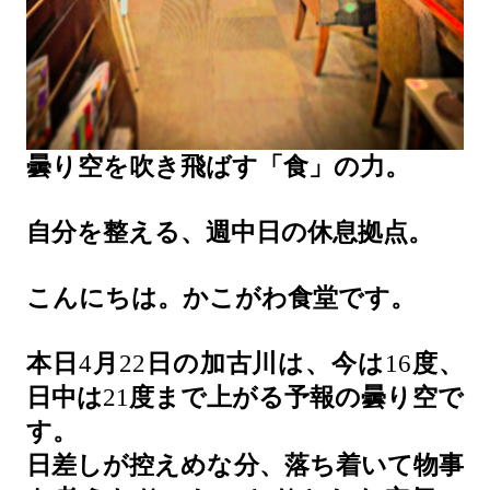
曇り空を吹き飛ばす「食」の力。
自分を整える、週中日の休息拠点。
こんにちは。かこがわ食堂です。
本日
4
月
22
日の加古川は、今は
16
度、
日中は
21
度まで上がる予報の曇り空で
す。
日差しが控えめな分、落ち着いて物事