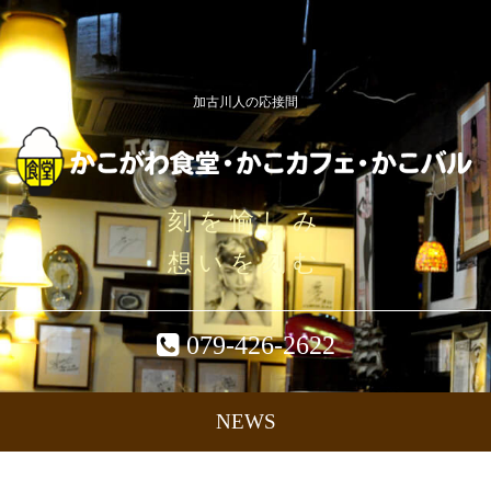
加古川人の応接間
刻を愉しみ
想いを刻む
079-426-2622
NEWS