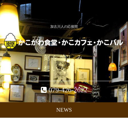
加古川人の応接間
刻を愉しみ
想いを刻む
079-426-2622
NEWS