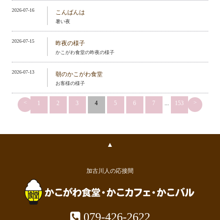
2026-07-16
こんばんは
暑い夜
2026-07-15
昨夜の様子
かこがわ食堂の昨夜の様子
2026-07-13
朝のかこがわ食堂
お客様の様子
<
>
1
2
3
4
5
6
7
...
153
▲
加古川人の応接間
079-426-2622