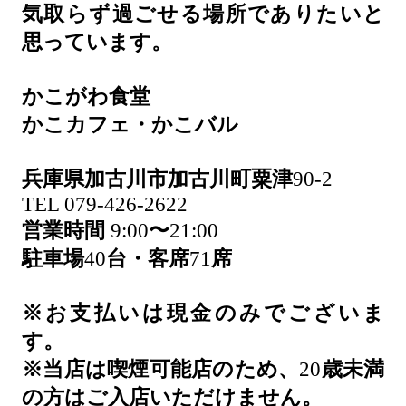
気取らず過ごせる場所でありたいと
思っています。
かこがわ食堂
かこカフェ・かこバル
兵庫県加古川市加古川町粟津
90-2
TEL 079-426-2622
営業時間
9:00
〜
21:00
駐車場
40
台・客席
71
席
※お支払いは現金のみでございま
す。
※当店は喫煙可能店のため、
20
歳未満
の方はご入店いただけません。