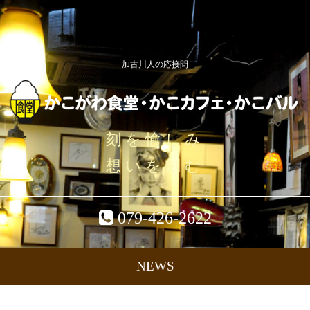
加古川人の応接間
刻を愉しみ
想いを刻む
079-426-2622
NEWS