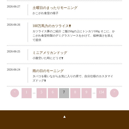
2026-06-27
土曜日のまったりモーニング
かこがわ食堂の様子
2026-06-26
100万馬力のカツライス❣️
カツライス豚のご紹介 ご飯250gの上にトンカツ100g そこに、か
こがわ食堂特製のデミグラスソースをかけて、福神漬けを添え
て提供
2026-06-25
ミニアメリカンドッグ
小腹空いた時にどうぞ❣️
2026-06-24
雨の日のモーニング
タバコを吸いながらお気に入りの席で、自分仕様のカスタマイ
ズドッグ❣️
<
>
1
...
5
6
7
8
9
...
154
▲