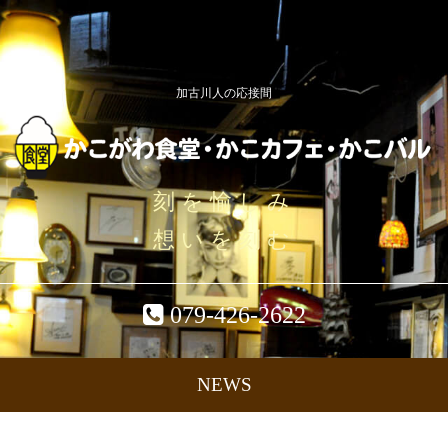
加古川人の応接間
刻を愉しみ
想いを刻む
079-426-2622
NEWS