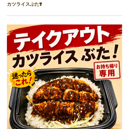
カツライスぶた❣️