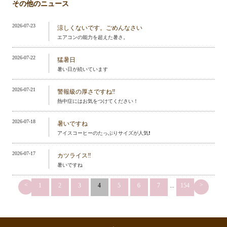
その他のニュース
2026-07-23
涼しくないです。ごめんなさい
エアコンの能力を超えた暑さ。
2026-07-22
猛暑日
暑い日が続いています
2026-07-21
警報級の厚さですね‼️
熱中症にはお気をつけてください！
2026-07-18
暑いですね
アイスコーヒーのたっぷりサイズが人気❗️
2026-07-17
カツライス‼️
暑いですね
<
>
1
2
3
4
5
6
7
...
154