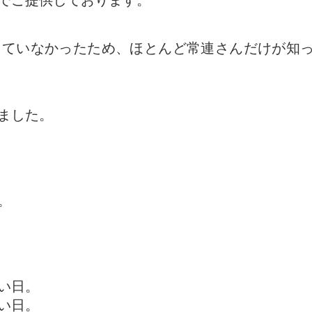
どでご提供しております。
きていなかったため、ほとんど常連さんだけが知
ました。
。
い日。
い日。