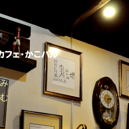
間
しみ
刻む