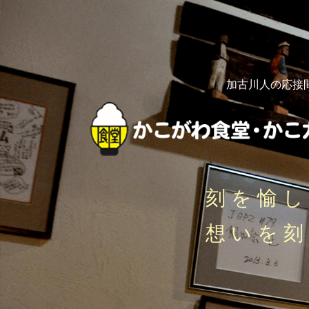
加古川人の応接
刻を愉
想いを