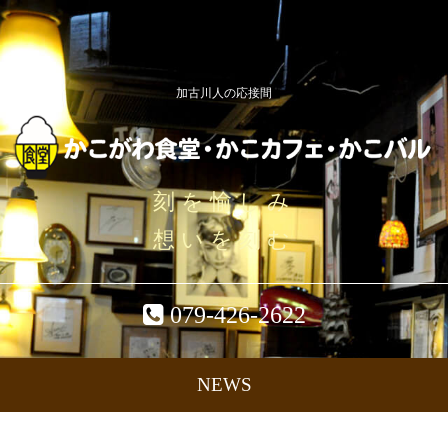
加古川人の応接間
刻を愉しみ
想いを刻む
079-426-2622
NEWS