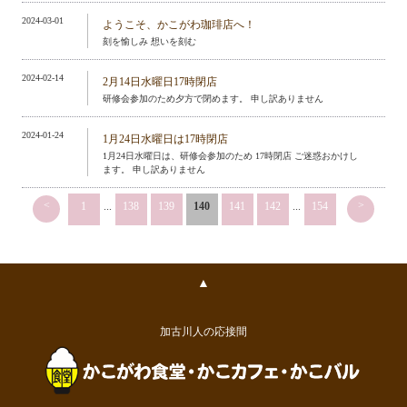
2024-03-01
ようこそ、かこがわ珈琲店へ！
刻を愉しみ 想いを刻む
2024-02-14
2月14日水曜日17時閉店
研修会参加のため夕方で閉めます。 申し訳ありません
2024-01-24
1月24日水曜日は17時閉店
1月24日水曜日は、研修会参加のため 17時閉店 ご迷惑おかけし
ます。 申し訳ありません
<
>
1
...
138
139
140
141
142
...
154
▲
加古川人の応接間