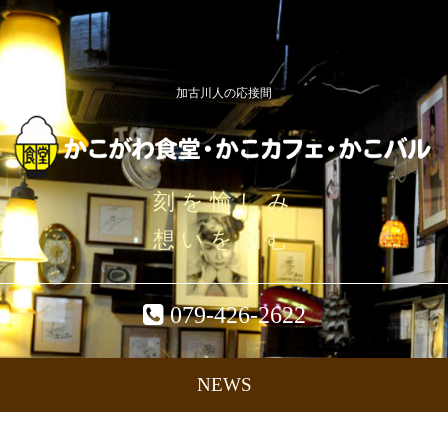
加古川人の応接間
刻を愉しみ
想いを刻む
079-426-2622
NEWS