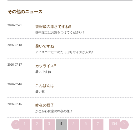
その他のニュース
2026-07-21
警報級の厚さですね‼️
熱中症にはお気をつけてください！
2026-07-18
暑いですね
アイスコーヒーのたっぷりサイズが人気❗️
2026-07-17
カツライス‼️
暑いですね
2026-07-16
こんばんは
暑い夜
2026-07-15
昨夜の様子
かこがわ食堂の昨夜の様子
<
>
1
2
3
4
5
6
7
...
154