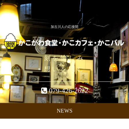
加古川人の応接間
刻を愉しみ
想いを刻む
079-426-2622
NEWS